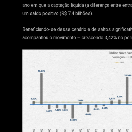
ano em que a captação líquida (a diferença entre ent
um saldo positivo (R$ 7,4 bilhões).
Beneficiando-se desse cenário e de saltos significa
acompanhou o movimento – crescendo 3,42% no perí