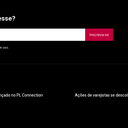
esse?
Inscreva-se
de uso.
 lançado no PL Connection
Ações de varejistas se desc