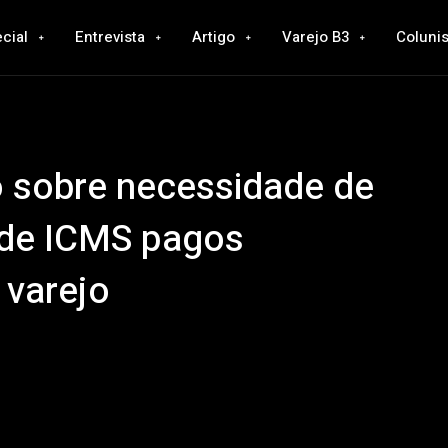
cial
Entrevista
Artigo
Varejo B3
Colunis
o sobre necessidade de
s de ICMS pagos
 varejo