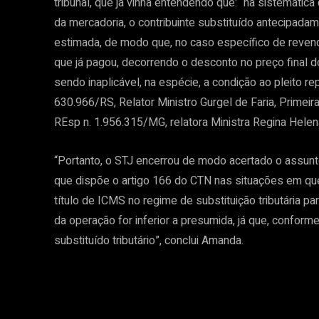
tribunal, que já vinha entendendo que:
“na sistemática 
da mercadoria, o contribuinte substituído antecipada
estimada, de modo que, no caso específico de revend
que já pagou, decorrendo o desconto no preço final d
sendo inaplicável, na espécie, a condição ao pleito re
630.966/RS, Relator Ministro Gurgel de Faria, Prime
REsp n. 1.956.315/MG, relatora Ministra Regina Hele
“Portanto, o STJ encerrou de modo acertado o assunt
que dispõe o artigo 166 do CTN nas situações em que 
título de ICMS no regime de substituição tributária p
da operação for inferior a presumida, já que, confo
substituído tributário”, conclui Amanda.