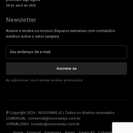
28 de abril de 2025
Newsletter
Assine e receba os nossos disparos semanais com conteúdos
inéditos sobre o setor varejista.
Inscreva-se
Ao subscrever, você aceita receber promoções.
© Copyright 2024 - NOVOVAREJO | Todos os direitos reservados
COMERCIAL:
comercial@novovarejo.com.br
JORNALISMO:
contato@novovarejo.com.br
Home
Especial
Entrevista
Artigo
Varejo B3
Colunistas