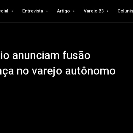
cial
Entrevista
Artigo
Varejo B3
Colunis
io anunciam fusão
ança no varejo autônomo