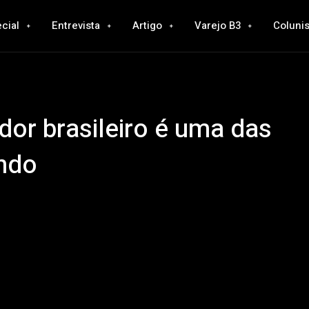
cial
Entrevista
Artigo
Varejo B3
Colunis
or brasileiro é uma das
ndo