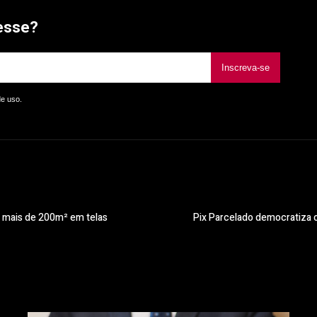
esse?
Inscreva-se
de uso.
 mais de 200m² em telas
Pix Parcelado democratiza o