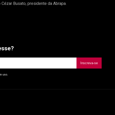
o Cézar Busato, presidente da Abrapa.
esse?
Inscreva-se
de uso.