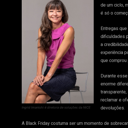
de um ciclo, m
é só o começo
Entregas que
dificuldades 
a credibilida
experiência 
que comprou 
Durante esse
enorme difere
transparente,
reclamar e of
devoluções.
Ingrid Imanishi é diretora de soluções da NICE
A Black Friday costuma ser um momento de sobrecarga