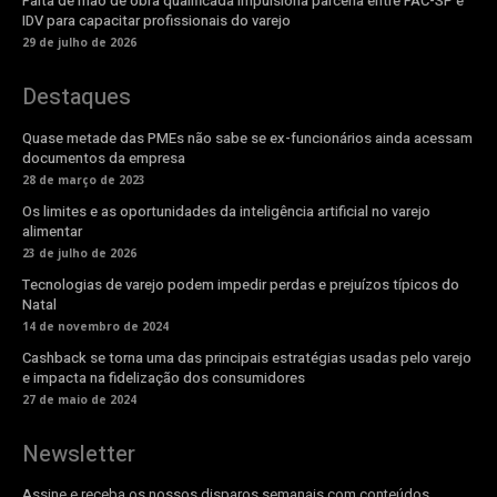
Falta de mão de obra qualificada impulsiona parceria entre FAC-SP e
IDV para capacitar profissionais do varejo
29 de julho de 2026
Destaques
Quase metade das PMEs não sabe se ex-funcionários ainda acessam
documentos da empresa
28 de março de 2023
Os limites e as oportunidades da inteligência artificial no varejo
alimentar
23 de julho de 2026
Tecnologias de varejo podem impedir perdas e prejuízos típicos do
Natal
14 de novembro de 2024
Cashback se torna uma das principais estratégias usadas pelo varejo
e impacta na fidelização dos consumidores
27 de maio de 2024
Newsletter
Assine e receba os nossos disparos semanais com conteúdos