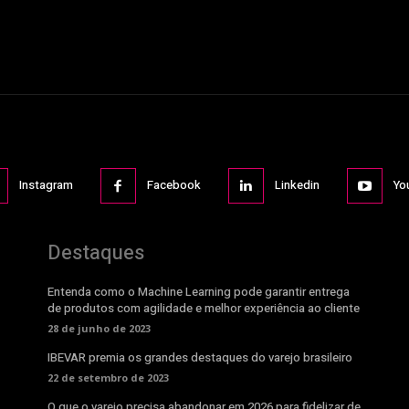
Instagram
Facebook
Linkedin
Yo
Destaques
Entenda como o Machine Learning pode garantir entrega
de produtos com agilidade e melhor experiência ao cliente
28 de junho de 2023
IBEVAR premia os grandes destaques do varejo brasileiro
22 de setembro de 2023
O que o varejo precisa abandonar em 2026 para fidelizar de