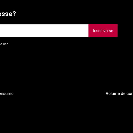
esse?
Inscreva-se
de uso.
consumo
Volume de conv