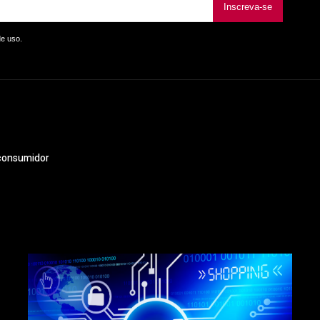
Inscreva-se
de uso.
 consumidor