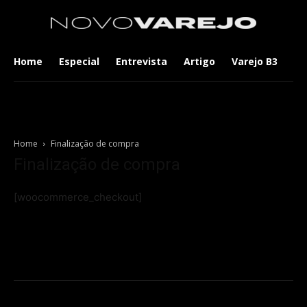
Home
Especial
Entrevista
Artigo
Varejo B3
Co
Home
Finalização de compra
Finalização de compra
[woocommerce_checkout]